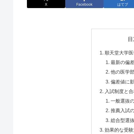
X
Facebook
はてブ
目
順天堂大学医
最新の偏
他の医学
偏差値に
入試制度と合
一般選抜
推薦入試
総合型選
効果的な受験