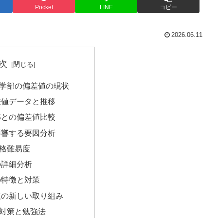
Pocket
LINE
コピー
2026.06.11
次
学部の偏差値の現状
差値データと推移
部との偏差値比較
影響する要因分析
格難易度
の詳細分析
の特徴と対策
抜の新しい取り組み
対策と勉強法