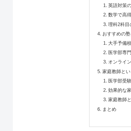
英語対策
数学で高
理科2科目
おすすめの塾
大手予備
医学部専
オンライ
家庭教師とい
医学部受
効果的な
家庭教師
まとめ