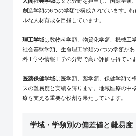
人間社会学域
は文系分野を担当し、国際学類
創造学類の6つの学類で構成されています。
ルな人材育成を目指しています。
理工学域
は数物科学類、物質化学類、機械工
社会基盤学類、生命理工学類の7つの学類が
料工学や情報工学の分野で高い評価を得てい
医薬保健学域
は医学類、薬学類、保健学類で
スの難易度と実績を誇ります。地域医療の中
療を支える重要な役割を果たしています。
学域・学類別の偏差値と難易度