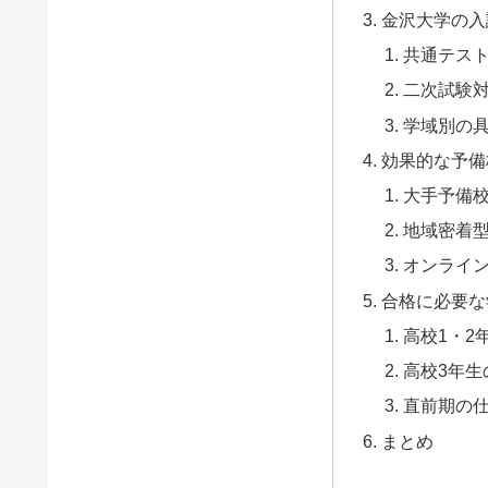
金沢大学の入
共通テス
二次試験
学域別の
効果的な予備
大手予備
地域密着
オンライ
合格に必要な
高校1・2
高校3年生
直前期の
まとめ