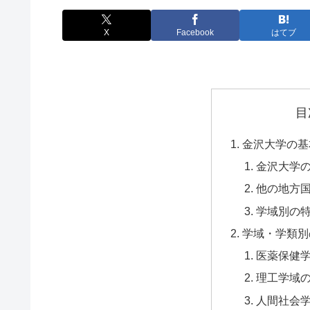
X
Facebook
はてブ
目
金沢大学の基
金沢大学
他の地方
学域別の
学域・学類別
医薬保健
理工学域
人間社会