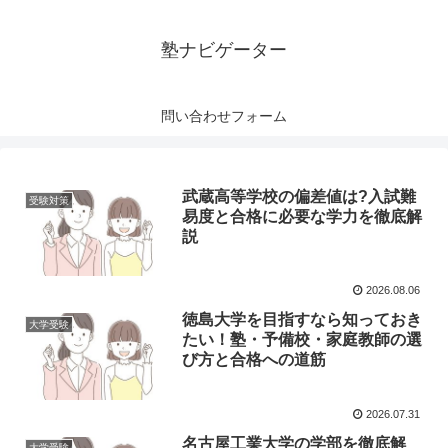
塾ナビゲーター
問い合わせフォーム
武蔵高等学校の偏差値は?入試難
受験対策
易度と合格に必要な学力を徹底解
説
2026.08.06
徳島大学を目指すなら知っておき
大学受験
たい！塾・予備校・家庭教師の選
び方と合格への道筋
2026.07.31
名古屋工業大学の学部を徹底解
大学受験