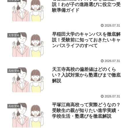
説！わが子の進路選びに役立つ受
験準備ガイド
2026.07.31
早稲田大学のキャンパスを徹底解
大学受験
説！受験前に知っておきたいキャ
ンパスライフのすべて
2026.07.31
天王寺高校の偏差値はどのくら
高校受験
い？入試対策から塾選びまで徹底
解説
2026.07.31
平塚江南高校って実際どうなの？
高校受験
受験生の親が知りたい進学実績・
学校生活・塾選びを徹底解説