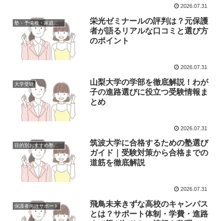
2026.07.31
栄光ゼミナールの評判は？元保護
塾・予備校・家庭教師の口コミ・評判
者が語るリアルな口コミと選び方
のポイント
2026.07.31
山梨大学の学部を徹底解説！わが
大学受験
子の進路選びに役立つ受験情報ま
とめ
2026.07.31
筑波大学に合格するための塾選び
目的別おすすめ塾・予備校・家庭教師
ガイド｜受験対策から合格までの
道筋を徹底解説
2026.07.31
飛鳥未来きずな高校のキャンパス
保護者向けサポート
とは？サポート体制・学費・進路