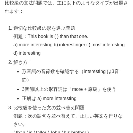
比較級の文法問題では、主に以下のようなタイプが出題さ
れます：
適切な比較級の形を選ぶ問題
例題：This book is ( ) than that one.
a) more interesting b) interestinger c) most interesting
d) interesting
解き方：
形容詞の音節数を確認する（interesting は3音
節）
3音節以上の形容詞は「more + 原級」を使う
正解は a) more interesting
比較級を使った文の並べ替え問題
例題：次の語句を並べ替えて、正しい英文を作りな
さい。
( than / is / taller / John / his brother )