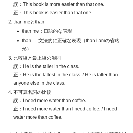
誤：This book is more easier than that one.
正：This book is easier than that one.
than meとthan I
than me：口語的な表現
than I：文法的に正確な表現（than I amの省略
形）
比較級と最上級の混同
誤：He is the taller in the class.
正：He is the tallest in the class. / He is taller than
anyone else in the class.
不可算名詞の比較
誤：I need more water than coffee.
正：I need more water than I need coffee. / I need
water more than coffee.