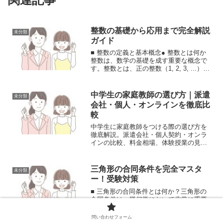
整数の基礎から応用まで完全解説
未分類
ガイド
■ 整数の定義と基本概念● 整数とは何か
整数は、数学の基礎を成す重要な概念で
す。整数とは、正の整数（1, 2, 3, ...）、
負の整数（-1, -2, -3, ...）、そして0を含
む数の集合を指します。日常生活でも頻
繁に使用される整数は...
中学生の家庭教師の選び方｜派遣
未分類
会社・個人・オンラインを徹底比
較
中学生に家庭教師をつける際の選び方を
徹底解説。派遣会社・個人契約・オンラ
インの比較、料金相場、体験授業の見極
め方まで紹介します。
三角形の合同条件を完全マスタ
未分類
ー！受験対策
■ 三角形の合同条件とは何か？三角形の
合同条件は、幾何学において非常に重要
な概念です。二つの三角形が合同である
とは、それらが完全に重なり合うことを
問い合わせフォーム