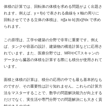
体積の計算では、回転体の体積を求める問題がよく出題さ
れます。例えば、y = f(x) で表される曲線を x 軸の周りに
回転させてできる立体の体積は、π∫[a to b] [f(x)]²dx で求め
られます。
この原理は、工学や建築の分野で非常に重要です。例え
ば、タンクや容器の設計、建築物の構造計算などに応用さ
れています。また、医療分野では、MRIやCTスキャンの
データから臓器の体積を計算する際にも積分が使用されて
います。
面積と体積の計算は、積分の応用の中でも最も基本的なも
のですが、その重要性は計り知れません。これらの計算方
法をマスターすることで、数学の問題解決能力が向上する
だけでなく、実生活や専門分野での問題解決にも大きく貢