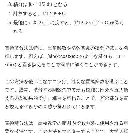
積分は ∫u⁵ * 1/2 du となる
計算すると、1/12 u⁶ + C
最後に u を 2x+1 に戻すと、1/12 (2x+1)⁶ + C が得ら
れる
置換積分法は特に、三角関数や指数関数の積分で威力を発
揮します。例えば、∫sin(x)cos(x)dx のような積分も、u =
sin(x) と置き換えることで簡単に解くことができます。
この方法を使いこなすコツは、適切な置換変数を選ぶこと
です。通常、積分する関数の中で最も複雑な部分を置き換
えるのが効果的です。練習を重ねることで、どの部分を置
き換えるべきかの直感が養われていきます。
置換積分法は、高校数学の範囲内でも頻繁に使用される重
要な技法です。この方法をマスターすることで、大学入試