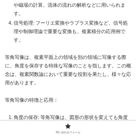
や磁場の計算、流体の流れの解析などに用いられま
す。
信号処理: フーリエ変換やラプラス変換など、信号処
理や制御理論で重要な変換も、複素積分の応用例で
す。
等角写像は、複素平面上の領域を別の領域に写像する際
に、角度を保存する特殊な写像のことを指します。この概
念は、複素関数論において重要な役割を果たし、様々な応
用があります。
等角写像の特徴と応用：
角度の保存: 等角写像は、図形の形状を変えても角度
を保存します。これにより、複雑な形状の問題を単
問い合わせフォーム
純な形状に変換して解くことができます。