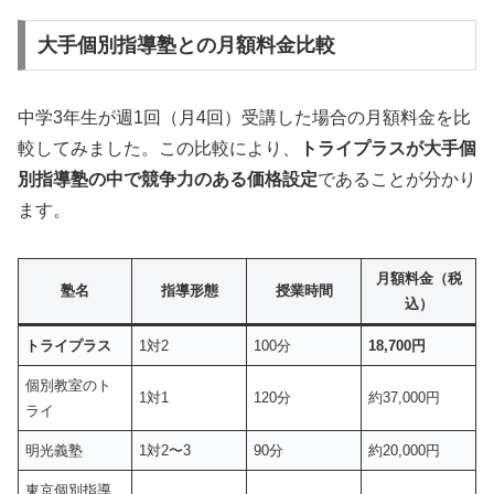
大手個別指導塾との月額料金比較
中学3年生が週1回（月4回）受講した場合の月額料金を比
較してみました。この比較により、
トライプラスが大手個
別指導塾の中で競争力のある価格設定
であることが分かり
ます。
月額料金（税
塾名
指導形態
授業時間
込）
トライプラス
1対2
100分
18,700円
個別教室のト
1対1
120分
約37,000円
ライ
明光義塾
1対2〜3
90分
約20,000円
東京個別指導