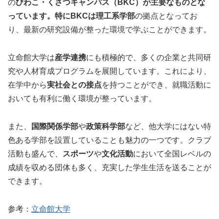
の
びわこ・くさつキャンパス（BKC）が主要なものとな
っています。特にBKCは理工系学部
の拠点となってお
り、最新の研究設備が整った環境で学ぶことができます。
立命館大学は
産学連携
にも積極的で、多くの企業と共同研
究や人材育成プログラムを展開しています。これにより、
在学中から
実社会との接点
を持つことができ、就職活動に
おいても有利に働く環境が整っています。
また、
国際関係学部
や
政策科学部
など、他大学にはない特
色ある学部を設置していることも魅力の一つです。クラブ
活動も盛んで、
スポーツ
や
文化活動
において全国レベルの
成績を収める団体も多く、充実した学生生活を送ることが
できます。
参考：
立命館大学