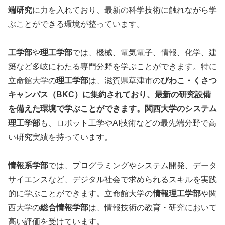
端研究
に力を入れており、最新の科学技術に触れながら学
ぶことができる環境が整っています。
工学部
や
理工学部
では、機械、電気電子、情報、化学、建
築など多岐にわたる専門分野を学ぶことができます。特に
立命館大学の
理工学部
は、滋賀県草津市の
びわこ・くさつ
キャンパス（BKC）に集約されており、最新の研究設備
を備えた環境で学ぶことができます。関西大学のシステム
理工学部
も、ロボット工学やAI技術などの最先端分野で高
い研究実績を持っています。
情報系学部
では、プログラミングやシステム開発、データ
サイエンスなど、デジタル社会で求められるスキルを実践
的に学ぶことができます。立命館大学の
情報理工学部
や関
西大学の
総合情報学部
は、情報技術の教育・研究において
高い評価を受けています。