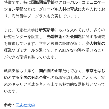
特徴です。特に
国際関係学部
や
グローバル・コミュニケー
ション学部
などは、
グローバル人材の育成
に力を入れてお
り、海外留学プログラムも充実しています。
また、同志社大学は
研究活動
にも力を入れており、多くの
研究センターを設置し、
先端技術
や
社会問題
に関する研究
を推進しています。学生と教員の距離が近く、
少人数制の
授業
や
ゼミナール
を通じて、きめ細かな指導を受けること
ができる環境も整っています。
就職支援も手厚く、
関西圏の企業
だけでなく、
東京をはじ
めとする全国の有名企業
への就職実績も高いことから、将
来のキャリア形成を考える上でも魅力的な選択肢となって
います。
参考：
同志社大学