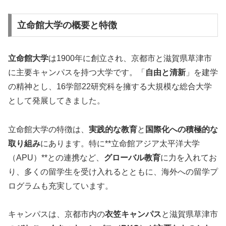
立命館大学の概要と特徴
立命館大学
は1900年に創立され、京都市と滋賀県草津市
に主要キャンパスを持つ大学です。「
自由と清新
」を建学
の精神とし、16学部22研究科を擁する大規模な総合大学
として発展してきました。
立命館大学の特徴は、
実践的な教育
と
国際化への積極的な
取り組み
にあります。特に**立命館アジア太平洋大学
（APU）**との連携など、
グローバル教育
に力を入れてお
り、多くの留学生を受け入れるとともに、海外への留学プ
ログラムも充実しています。
キャンパスは、京都市内の
衣笠キャンパス
と滋賀県草津市