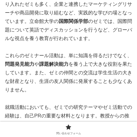
り入れたゼミも多く、企業と連携したマーケティングリサ
ーチや商品開発に取り組むなど、実践的な学びの場となっ
ています。立命館大学の
国際関係学部
のゼミでは、国際問
題について英語でディスカッションを行うなど、グローバ
ルな視点を養う教育が行われています。
これらのゼミナール活動は、単に知識を得るだけでなく、
問題発見能力
や
課題解決能力
を養う上で大きな役割を果た
しています。また、ゼミの仲間との交流は学生生活の大き
な財産となり、生涯の友人関係に発展することも少なくあ
りません。
就職活動においても、ゼミでの研究テーマやゼミ活動での
経験は、自己PRの重要な材料となります。教授からの推
薦状や就職相談など、ゼミを通じたサポートも受けられる
ため、進路選択においても大きな助けとなるでしょう。
問い合わせフォーム