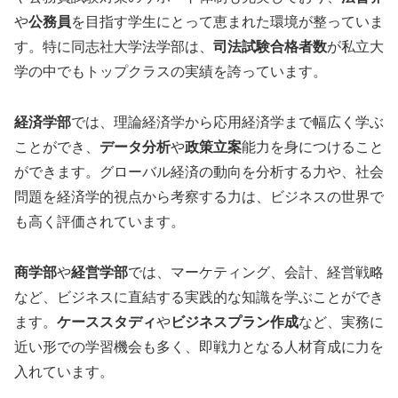
や
公務員
を目指す学生にとって恵まれた環境が整っていま
す。特に同志社大学法学部は、
司法試験合格者数
が私立大
学の中でもトップクラスの実績を誇っています。
経済学部
では、理論経済学から応用経済学まで幅広く学ぶ
ことができ、
データ分析
や
政策立案
能力を身につけること
ができます。グローバル経済の動向を分析する力や、社会
問題を経済学的視点から考察する力は、ビジネスの世界で
も高く評価されています。
商学部
や
経営学部
では、マーケティング、会計、経営戦略
など、ビジネスに直結する実践的な知識を学ぶことができ
ます。
ケーススタディ
や
ビジネスプラン作成
など、実務に
近い形での学習機会も多く、即戦力となる人材育成に力を
入れています。