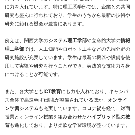
に力を入れています。特に理工系学部では、企業との共同
研究も盛んに行われており、学生のうちから最新の技術や
研究に触れる機会が豊富にあります。
例えば、関西大学の
システム理工学部
や立命館大学の
情報
理工学部
では、人工知能やロボット工学などの先端分野の
研究施設が充実しています。学生は最新の機器や設備を使
用して実験や研究を行うことができ、実践的な技術力を身
につけることが可能です。
また、各大学とも
ICT教育
にも力を入れており、キャンパ
ス全体で高速Wi-Fi環境が整備されているほか、
オンライ
ン学習システム
も充実しています。コロナ禍を経て、対面
授業とオンライン授業を組み合わせた
ハイブリッド型の教
育
も進化しており、より柔軟な学習環境が整っています。