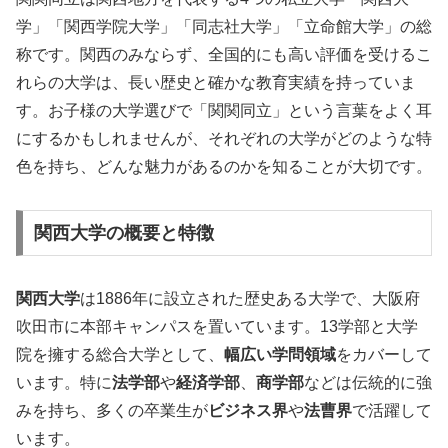
学」「関西学院大学」「同志社大学」「立命館大学」の総
称です。関西のみならず、全国的にも高い評価を受けるこ
れらの大学は、長い歴史と確かな教育実績を持っていま
す。お子様の大学選びで「関関同立」という言葉をよく耳
にするかもしれませんが、それぞれの大学がどのような特
色を持ち、どんな魅力があるのかを知ることが大切です。
関西大学の概要と特徴
関西大学
は1886年に設立された歴史ある大学で、大阪府
吹田市に本部キャンパスを置いています。13学部と大学
院を擁する総合大学として、
幅広い学問領域
をカバーして
います。特に
法学部
や
経済学部
、
商学部
などは伝統的に強
みを持ち、多くの卒業生が
ビジネス界
や
法曹界
で活躍して
います。