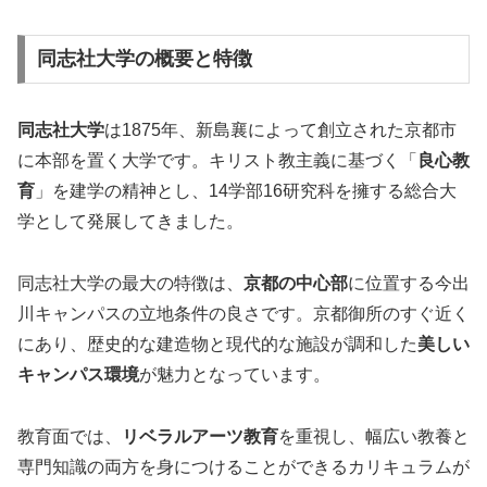
同志社大学の概要と特徴
同志社大学
は1875年、新島襄によって創立された京都市
に本部を置く大学です。キリスト教主義に基づく「
良心教
育
」を建学の精神とし、14学部16研究科を擁する総合大
学として発展してきました。
同志社大学の最大の特徴は、
京都の中心部
に位置する今出
川キャンパスの立地条件の良さです。京都御所のすぐ近く
にあり、歴史的な建造物と現代的な施設が調和した
美しい
キャンパス環境
が魅力となっています。
教育面では、
リベラルアーツ教育
を重視し、幅広い教養と
専門知識の両方を身につけることができるカリキュラムが