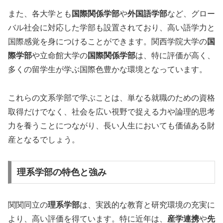
また、各大学とも
国際関係学部
や
外国語学部
など、グロー
バル社会に対応した学部も設置されており、高い語学力と
国際感覚を身につけることができます。関西学院大学の
国
際学部
や立命館大学の
国際関係学部
は、特に評価が高く、
多くの留学生が学ぶ国際色豊かな環境となっています。
これらの文系学部で学ぶことは、単なる就職のための資格
取得だけでなく、社会を広い視野で捉える力や論理的思考
力を養うことにつながり、長い人生においても価値ある財
産となるでしょう。
理系学部の特色と強み
関関同立の
理系学部
は、実践的な教育と研究環境の充実に
より、高い評価を得ています。特に近年は、
産学連携
や
先