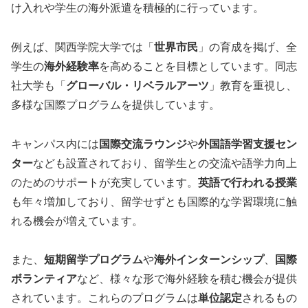
け入れや学生の海外派遣を積極的に行っています。
例えば、関西学院大学では「
世界市民
」の育成を掲げ、全
学生の
海外経験率
を高めることを目標としています。同志
社大学も「
グローバル・リベラルアーツ
」教育を重視し、
多様な国際プログラムを提供しています。
キャンパス内には
国際交流ラウンジ
や
外国語学習支援セン
ター
なども設置されており、留学生との交流や語学力向上
のためのサポートが充実しています。
英語で行われる授業
も年々増加しており、留学せずとも国際的な学習環境に触
れる機会が増えています。
また、
短期留学プログラム
や
海外インターンシップ
、
国際
ボランティア
など、様々な形で海外経験を積む機会が提供
されています。これらのプログラムは
単位認定
されるもの