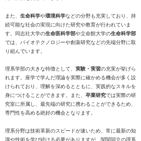
また、
生命科学
や
環境科学
などの分野も充実しており、持
続可能な社会の実現に向けた研究や教育が行われていま
す。同志社大学の
生命医科学部
や立命館大学の
生命科学部
では、バイオテクノロジーや創薬研究などの先端分野に取
り組んでいます。
理系学部の大きな特徴として、
実験・実習
の充実が挙げら
れます。座学で学んだ理論を実際に確かめる機会が多く設
けられており、理解を深めるとともに、実践的なスキルを
身につけることができます。また、
卒業研究
では実際の研
究室に所属し、最先端の研究に携わることができるため、
専門性を高める絶好の機会となります。
理系分野は技術革新のスピードが速いため、常に最新の知
識や技術を学び続ける必要がありますが、関関同立の理系