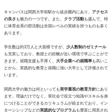
キャンパスは関西大学前駅から徒歩圏内にあり、
アクセス
の良さ
も魅力の一つです。また、
クラブ活動
も盛んで、特
に体育会系の部活動は全国レベルの実績を持つものも多く
あります。
学生数は約3万人と大規模ですが、
少人数制のゼミナール
も充実しており、教授との距離が近い環境で学ぶことがで
きます。就職支援も手厚く、
大手企業への就職率
も高いこ
とから、実践的な教育と就職に強い大学として評価されて
います。
関西大学の魅力は何といっても
実学重視の教育方針
にあり
ます。理論だけでなく、実社会で役立つ知識やスキルを身
につけることができるカリキュラムが組まれており、イン
ターンシップなどの
実践的なプログラム
も豊富に用意され