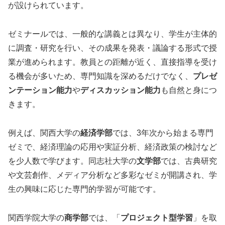
が設けられています。
ゼミナールでは、一般的な講義とは異なり、学生が主体的
に調査・研究を行い、その成果を発表・議論する形式で授
業が進められます。教員との距離が近く、直接指導を受け
る機会が多いため、専門知識を深めるだけでなく、
プレゼ
ンテーション能力
や
ディスカッション能力
も自然と身につ
きます。
例えば、関西大学の
経済学部
では、3年次から始まる専門
ゼミで、経済理論の応用や実証分析、経済政策の検討など
を少人数で学びます。同志社大学の
文学部
では、古典研究
や文芸創作、メディア分析など多彩なゼミが開講され、学
生の興味に応じた専門的学習が可能です。
関西学院大学の
商学部
では、「
プロジェクト型学習
」を取