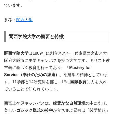
ています。
参考：
関西大学
関西学院大学の概要と特徴
関西学院大学
は1889年に創立された、兵庫県西宮市と大
阪府大阪市に主要キャンパスを持つ大学です。キリスト教
主義に基づく教育を行っており、「
Mastery for
Service（奉仕のための練達）
」を建学の精神としていま
す。11学部と14研究科を擁し、特に
国際教育
に力を入れ
ていることで知られています。
西宮上ケ原キャンパスは、
緑豊かな自然環境
の中にあり、
美しい
ゴシック様式の校舎
が立ち並ぶ景観は「関学情緒」