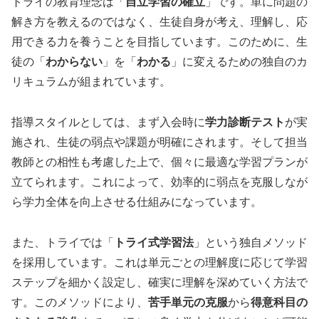
トライの教育理念は「
自立学習の確立
」です。単に問題の
解き方を教えるのではなく、生徒自身が考え、理解し、応
用できる力を養うことを目指しています。このために、生
徒の「
わからない
」を「
わかる
」に変えるための独自のカ
リキュラムが組まれています。
指導スタイルとしては、まず入会時に
学力診断テスト
が実
施され、生徒の弱点や課題が明確にされます。そして担当
教師との相性も考慮した上で、個々に最適な学習プランが
立てられます。これによって、効率的に弱点を克服しなが
ら学力全体を向上させる仕組みになっています。
また、トライでは「
トライ式学習法
」という独自メソッド
を採用しています。これは単元ごとの理解度に応じて学習
ステップを細かく設定し、確実に理解を深めていく方法で
す。このメソッドにより、
苦手単元の克服
から
得意科目の