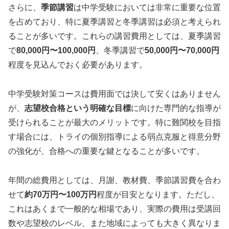
さらに、
季節講習
は中学受験においては非常に重要な位置
を占めており、特に夏季講習と冬季講習は必須と考えられ
ることが多いです。これらの講習費用としては、夏季講習
で
80,000円〜100,000円
、冬季講習で
50,000円〜70,000円
程度を見込んでおく必要があります。
中学受験対策コースは費用面では決して安くはありません
が、
志望校合格という明確な目標
に向けた専門的な指導が
受けられることが最大のメリットです。特に難関校を目指
す場合には、トライの個別指導による弱点克服と得意分野
の強化が、合格への重要な鍵となることが多いです。
年間の総費用としては、月謝、教材費、季節講習費を合わ
せて
約70万円〜100万円
程度が目安となります。ただし、
これはあくまで一般的な相場であり、実際の費用は受講回
数や志望校のレベル、また地域によっても大きく異なりま