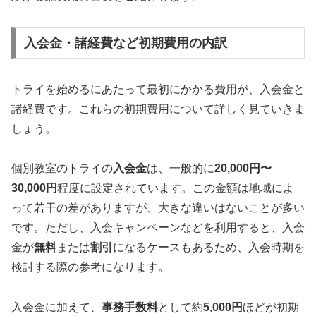
入会金・諸経費など初期費用の内訳
トライを始めるにあたって最初にかかる費用が、入会金と
諸経費です。これらの初期費用について詳しく見ていきま
しょう。
個別教室のトライの
入会金
は、一般的に
20,000円〜
30,000円
程度に設定されています。この金額は地域によ
って若干の差がありますが、大きな違いはないことが多い
です。ただし、入会キャンペーンなどを利用すると、入会
金が
無料
または
割引
になるケースもあるため、入会時期を
検討する際の参考になります。
入会金に加えて、
事務手数料
として約
5,000円
ほどが初期