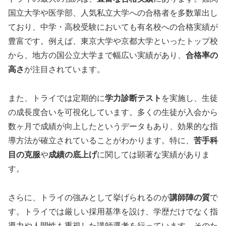
国立大学や医学部、人気私立大学への合格者を多数輩出し
ており、中学・高校受験においても有名校への合格実績が
豊富です。例えば、東京大学や京都大学といったトップ校
から、地方の国公立大学まで幅広い実績があり、
合格率の
高さ
が注目されています。
また、トライでは定期的に
学力診断テスト
を実施し、生徒
の成長度合いを可視化しています。多くの生徒が入会から
数ヶ月で成績が向上したというデータもあり、効果的な指
導方法が確立されていることがわかります。特に、
苦手科
目の克服
や
成績の底上げ
に関しては顕著な実績がありま
す。
さらに、トライの強みとして挙げられるのが
講師陣の質
で
す。トライでは厳しい採用基準を設け、学歴だけでなく指
導力や人間性も重視した講師選考を行っています。そのた