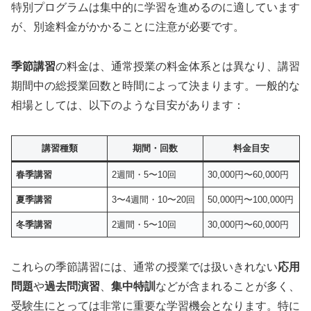
特別プログラムは集中的に学習を進めるのに適しています
が、別途料金がかかることに注意が必要です。
季節講習
の料金は、通常授業の料金体系とは異なり、講習
期間中の総授業回数と時間によって決まります。一般的な
相場としては、以下のような目安があります：
講習種類
期間・回数
料金目安
春季講習
2週間・5〜10回
30,000円〜60,000円
夏季講習
3〜4週間・10〜20回
50,000円〜100,000円
冬季講習
2週間・5〜10回
30,000円〜60,000円
これらの季節講習には、通常の授業では扱いきれない
応用
問題
や
過去問演習
、
集中特訓
などが含まれることが多く、
受験生にとっては非常に重要な学習機会となります。特に