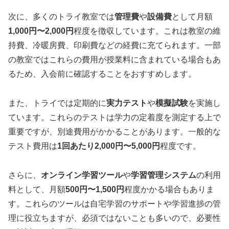
次に、多くのトライ教室では
管理費
や
設備費
として月額
1,000円〜2,000円
程度を徴収しています。これは教室の維
持費、冷暖房費、印刷費などの経費に充てられます。一部
の教室ではこれらの費用が授業料に含まれている場合もあ
るため、入会前に確認することをおすすめします。
また、トライでは定期的に
実力テスト
や
模擬試験
を実施し
ています。これらのテストは学力の定着度を測定する上で
重要ですが、別途費用がかかることがあります。一般的な
テスト費用は
1回あたり2,000円〜5,000円
程度です。
さらに、
オンライン学習ツール
や
学習管理システム
の利用
料として、月額
500円〜1,500円
程度かかる場合もありま
す。これらのツールは自宅学習のサポートや学習進捗の管
理に役立ちますが、必須ではないことも多いので、必要性