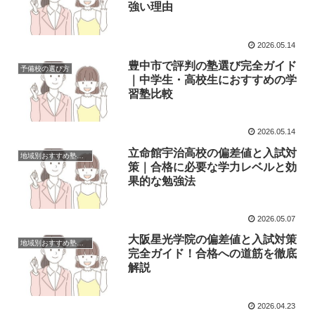
強い理由
2026.05.14
豊中市で評判の塾選び完全ガイド
予備校の選び方
｜中学生・高校生におすすめの学
習塾比較
2026.05.14
立命館宇治高校の偏差値と入試対
地域別おすすめ塾・予備校・家庭教師
策｜合格に必要な学力レベルと効
果的な勉強法
2026.05.07
大阪星光学院の偏差値と入試対策
地域別おすすめ塾・予備校・家庭教師
完全ガイド！合格への道筋を徹底
解説
2026.04.23