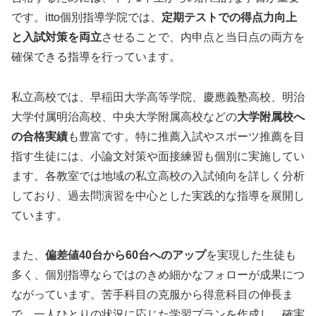
です。itto個別指導学院では、
定期テストでの得点力向上
と入試対策を両立
させることで、内申点と当日点の両方を
確保できる指導を行っています。
私立高校では、早稲田大学高等学院、慶應義塾高校、明治
大学付属明治高校、中央大学附属高校などの
大学附属校へ
の合格実績
も豊富です。特に推薦入試やスポーツ推薦を目
指す生徒には、小論文対策や面接練習も個別に実施してい
ます。各教室では地域の私立高校の入試傾向を詳しく分析
しており、過去問演習を中心とした実践的な指導を展開し
ています。
また、
偏差値40台から60台へのアップ
を実現した生徒も
多く、個別指導ならではのきめ細かなフォローが成果につ
ながっています。苦手科目の克服から得意科目の伸長ま
で、一人ひとりの状況に応じた学習プランを作成し、確実