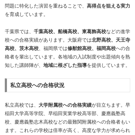
問題に特化した演習を重ねることで、
高得点を狙える実力
を育成しています。
千葉県では、
千葉高校、船橋高校、東葛飾高校
などの進学
校への合格実績があります。大阪府では
北野高校、天王寺
高校、茨木高校
、福岡県では
修猷館高校、福岡高校
への合
格者を輩出しています。各地域の入試制度や出題傾向を熟
知した講師陣が、
地域に根ざした指導
を提供しています。
私立高校への合格状況
私立高校では、
大学附属校への合格実績
が目立ちます。早
稲田大学高等学院、早稲田実業学校高等部、慶應義塾高
校、慶應義塾志木高校などの最難関附属校への合格者もい
ます。これらの学校は倍率が高く、高度な学力が求められ