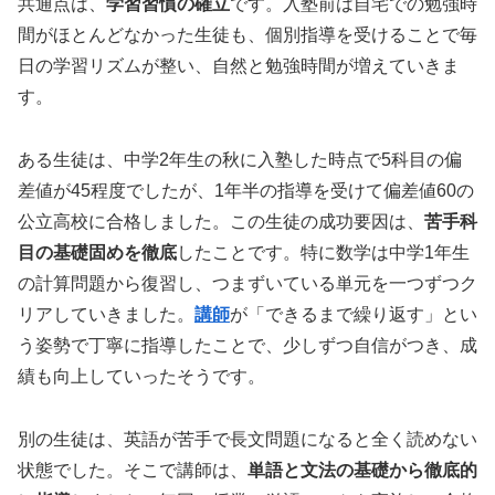
共通点は、
学習習慣の確立
です。入塾前は自宅での勉強時
間がほとんどなかった生徒も、個別指導を受けることで毎
日の学習リズムが整い、自然と勉強時間が増えていきま
す。
ある生徒は、中学2年生の秋に入塾した時点で5科目の偏
差値が45程度でしたが、1年半の指導を受けて偏差値60の
公立高校に合格しました。この生徒の成功要因は、
苦手科
目の基礎固めを徹底
したことです。特に数学は中学1年生
の計算問題から復習し、つまずいている単元を一つずつク
リアしていきました。
講師
が「できるまで繰り返す」とい
う姿勢で丁寧に指導したことで、少しずつ自信がつき、成
績も向上していったそうです。
別の生徒は、英語が苦手で長文問題になると全く読めない
状態でした。そこで講師は、
単語と文法の基礎から徹底的