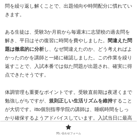
問を繰り返し解くことで、出題傾向や時間配分に慣れてい
きます。
ある生徒は、受験3か月前から毎週末に志望校の過去問を
解き、平日はその復習に時間を費やしました。
間違えた問
題は徹底的に分析
し、なぜ間違えたのか、どう考えればよ
かったのかを講師と一緒に確認しました。この作業を繰り
返すことで、入試本番では似た問題が出題され、確実に得
点できたそうです。
体調管理も重要なポイントです。受験直前期は夜遅くまで
勉強しがちですが、
規則正しい生活リズムを維持
すること
が大切です。itto個別指導学院の講師は、睡眠時間をしっ
かり確保するようアドバイスしています。入試当日に最高
のパフォーマンスを発揮するためには、体調を万全にして
問い合わせフォーム
おく必要があります。