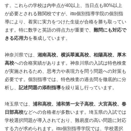
す。これらの学校は内申点が40以上、当日点も80%以上
が必要とされる難関校ですが、itto個別指導学院の個別指
導により、着実に実力をつけた生徒が合格を勝ち取ってい
ます。特に数学と英語の得点力が重要で、
難問にも対応で
きる応用力
を養成しています。
神奈川県では、
湘南高校、横浜翠嵐高校、柏陽高校、厚木
高校
への合格実績があります。神奈川県の入試は特色検査
が実施されるため、思考力や表現力を問う問題への対策も
必要です。個別指導では、特色検査の過去問を徹底的に分
析し、
記述問題の添削指導
を繰り返し行っています。
埼玉県では、
浦和高校、浦和第一女子高校、大宮高校、春
日部高校
などへの合格者が多数います。埼玉県の入試では
学校選択問題が導入されており、難易度の高い問題に対応
する力が求められます。itto個別指導学院では、学校選択