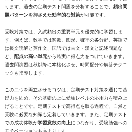
ります。過去の定期テスト問題を分析することで、
頻出問
題パターンを押さえた効率的な対策
が可能です。
受験対策では、入試頻出の重要単元を優先的に学習しま
す。例えば、数学では関数、図形、確率の各分野、英語で
は長文読解と英作文、国語では古文・漢文と記述問題な
ど、
配点の高い単元
から確実に得点力をつけていきます。
過去問演習は秋以降に本格化させ、時間配分や解答テクニ
ックも指導します。
この二つを両立させるコツは、定期テスト対策を通じて基
礎力を固め、その基礎の上に受験レベルの応用力を積み上
げることです。定期テストで高得点を取る過程で、自然と
受験に必要な知識も定着していきます。また、定期テスト
での成功体験が
学習意欲の向上
につながり、受験勉強への
モチベーションも高まります。