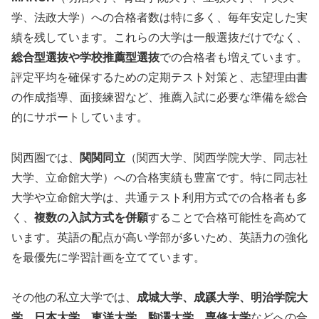
学、法政大学）への合格者数は特に多く、毎年安定した実
績を残しています。これらの大学は一般選抜だけでなく、
総合型選抜や学校推薦型選抜
での合格者も増えています。
評定平均を確保するための定期テスト対策と、志望理由書
の作成指導、面接練習など、推薦入試に必要な準備を総合
的にサポートしています。
関西圏では、
関関同立
（関西大学、関西学院大学、同志社
大学、立命館大学）への合格実績も豊富です。特に同志社
大学や立命館大学は、共通テスト利用方式での合格者も多
く、
複数の入試方式を併願
することで合格可能性を高めて
います。英語の配点が高い学部が多いため、英語力の強化
を最優先に学習計画を立てています。
その他の私立大学では、
成城大学、成蹊大学、明治学院大
学、日本大学、東洋大学、駒澤大学、専修大学
などへの合