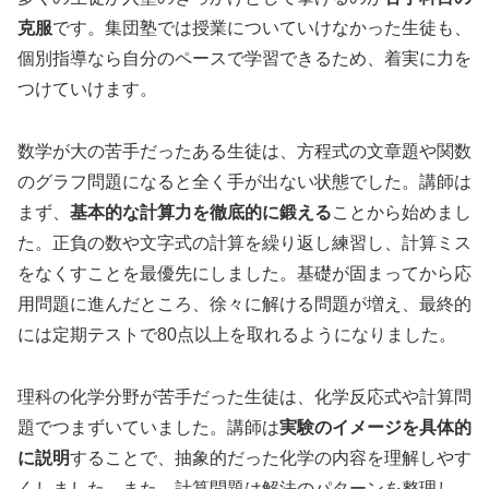
克服
です。集団塾では授業についていけなかった生徒も、
個別指導なら自分のペースで学習できるため、着実に力を
つけていけます。
数学が大の苦手だったある生徒は、方程式の文章題や関数
のグラフ問題になると全く手が出ない状態でした。講師は
まず、
基本的な計算力を徹底的に鍛える
ことから始めまし
た。正負の数や文字式の計算を繰り返し練習し、計算ミス
をなくすことを最優先にしました。基礎が固まってから応
用問題に進んだところ、徐々に解ける問題が増え、最終的
には定期テストで80点以上を取れるようになりました。
理科の化学分野が苦手だった生徒は、化学反応式や計算問
題でつまずいていました。講師は
実験のイメージを具体的
に説明
することで、抽象的だった化学の内容を理解しやす
くしました。また、計算問題は解法のパターンを整理し、