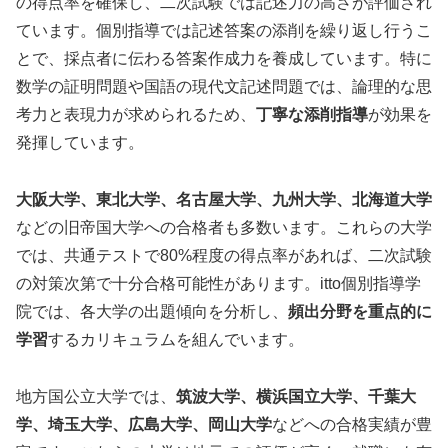
の得点率を確保し、二次試験では記述力の高さが評価され
ています。個別指導では記述答案の添削を繰り返し行うこ
とで、採点者に伝わる答案作成力を養成しています。特に
数学の証明問題や国語の現代文記述問題では、論理的な思
考力と表現力が求められるため、
丁寧な添削指導
が効果を
発揮しています。
大阪大学、東北大学、名古屋大学、九州大学、北海道大学
などの旧帝国大学への合格者も多数います。これらの大学
では、共通テストで80%程度の得点率があれば、二次試験
の対策次第で十分合格可能性があります。itto個別指導学
院では、各大学の出題傾向を分析し、
頻出分野を重点的に
学習
するカリキュラムを組んでいます。
地方国公立大学では、
筑波大学、横浜国立大学、千葉大
学、埼玉大学、広島大学、岡山大学
などへの合格実績が豊