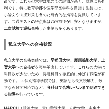
富です。これらの大学は地元での評価が高く、就職にも有
利です。特に教育学部や医学部医学科を目指す生徒には、
小論文や面接対策も含めた総合的な指導を提供していま
す。共通テストの得点率は75%前後が目安となりますが、
二次試験で逆転合格
した事例も多くあります。
私立大学への合格状況
私立大学の合格実績では、
早稲田大学、慶應義塾大学、上
智大学
への合格者を毎年輩出しています。これらの大学は
科目数が少ないため、得意科目を徹底的に伸ばす戦略が有
効です。itto個別指導学院では、英語なら長文読解力、数
学なら難問対応力など、
各科目で合格レベルまで到達でき
る指導
を行っています。
MARCH
（明治大学、青山学院大学、立教大学、中央大