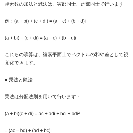
複素数の加法と減法は、実部同士、虚部同士で行います。
例：(a + bi) + (c + di) = (a + c) + (b + d)i
(a + bi) – (c + di) = (a – c) + (b – d)i
これらの演算は、複素平面上でベクトルの和や差として視
覚化できます。
● 乗法と除法
乗法は分配法則を用いて行います：
(a + bi)(c + di) = ac + adi + bci + bdi²
= (ac – bd) + (ad + bc)i