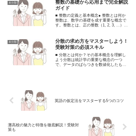
は、受験勉強を効果的に進めるための強
整数の基礎から応用まで完全解説
未分類
力な味方となりますが、...
ガイド
■ 整数の定義と基本概念● 整数とは何か
整数は、数学の基礎を成す重要な概念で
す。整数とは、正の整数（1, 2, 3, ...）、
負の整数（-1, -2, -3, ...）、そして0を含
む数の集合を指します。日常生活でも頻
繁に使用される整数は...
分散の求め方をマスターしよう！
未分類
受験対策の必須スキル
■ 分散とは何か？その基本概念を理解し
よう分散は統計学の重要な概念の一つ
で、データのばらつきを数値化したもの
です。受験勉強において、分散の理解は
数学や統計の問題を解く上で非常に重要
です。ここでは、分散の基本的な概念
と、なぜそれが重要なのかを...
英語の仮定法をマスターする5つのコツ
灘高校の魅力と特徴を徹底解説！受験対
策も