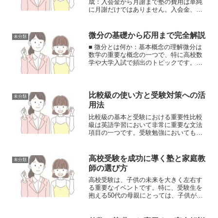
成：入会金から月謝まで塾の費用は単純
に月謝だけではありません。入会金、教
材費、そして月謝（授業料）など、複数
の要素で構成されています。入会金は一
般的に1万円から3万円程度で、多くの塾
微分の基礎から応用まで完全解説
未分類
で入学時に一度だけ必...
■ 微分とは何か：基本概念の理解微分は
数学の重要な概念の一つで、特に高校数
学や大学入試で頻出のトピックです。簡
単に言えば、ある関数の変化の割合を表
す方法です。微分を理解することで、
様々な現象の変化率や速度を数学的に表
現できるようになります。...
比較級の使い方と受験対策への活
未分類
用法
比較級の基本と受験における重要性比較
級は英語学習において非常に重要な文法
項目の一つです。受験勉強においても、
比較級の正確な理解と使用は高得点獲得
の鍵となります。この章では、比較級の
基本的な概念と、なぜ受験対策で重要視
高校受験を成功に導く塾と家庭教
未分類
されるのかについて解説し...
師の選び方
高校受験は、子供の未来を大きく左右す
る重要なイベントです。特に、受験生を
抱える50代の母親にとっては、子供が最
適な学習環境で成長できるようサポート
することが求められます。塾や家庭教師