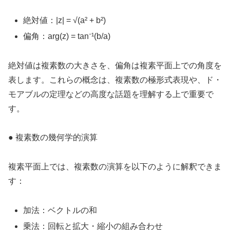
絶対値：|z| = √(a² + b²)
偏角：arg(z) = tan⁻¹(b/a)
絶対値は複素数の大きさを、偏角は複素平面上での角度を
表します。これらの概念は、複素数の極形式表現や、ド・
モアブルの定理などの高度な話題を理解する上で重要で
す。
● 複素数の幾何学的演算
複素平面上では、複素数の演算を以下のように解釈できま
す：
加法：ベクトルの和
乗法：回転と拡大・縮小の組み合わせ