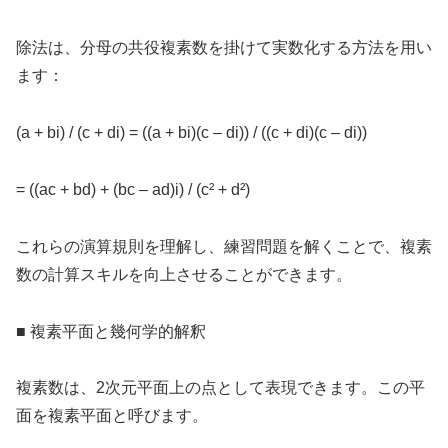
除法は、分母の共役複素数を掛けて実数化する方法を用い
ます：
(a + bi) / (c + di) = ((a + bi)(c – di)) / ((c + di)(c – di))
= ((ac + bd) + (bc – ad)i) / (c² + d²)
これらの演算規則を理解し、練習問題を解くことで、複素
数の計算スキルを向上させることができます。
■ 複素平面と幾何学的解釈
複素数は、2次元平面上の点として表現できます。この平
面を複素平面と呼びます。